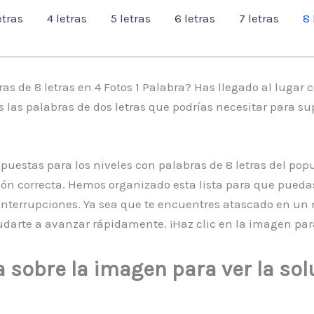
etras
4 letras
5 letras
6 letras
7 letras
8 
 de 8 letras en 4 Fotos 1 Palabra? Has llegado al lugar c
las palabras de dos letras que podrías necesitar para sup
puestas para los niveles con palabras de 8 letras del pop
ión correcta. Hemos organizado esta lista para que pueda
 interrupciones. Ya sea que te encuentres atascado en un 
darte a avanzar rápidamente. ¡Haz clic en la imagen para
a sobre la imagen para ver la sol