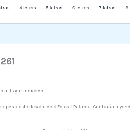
etras
4 letras
5 letras
6 letras
7 letras
8 
l 261
do al lugar indicado.
superar este desafío de 4 Fotos 1 Palabra. Continúa leye