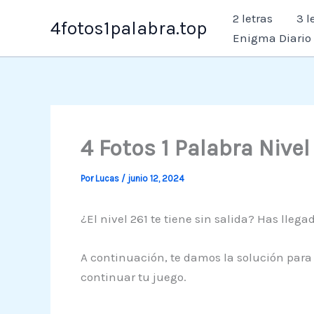
Ir
2 letras
3 l
4fotos1palabra.top
al
Enigma Diario
contenido
4 Fotos 1 Palabra Nive
Por
Lucas
/
junio 12, 2024
¿El nivel 261 te tiene sin salida? Has llega
A continuación, te damos la solución para 
continuar tu juego.