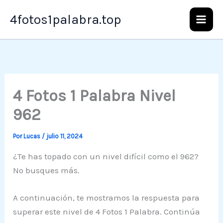
Ir
4fotos1palabra.top
al
contenido
4 Fotos 1 Palabra Nivel
962
Por
Lucas
/
julio 11, 2024
¿Te has topado con un nivel difícil como el 962?
No busques más.
A continuación, te mostramos la respuesta para
superar este nivel de 4 Fotos 1 Palabra. Continúa