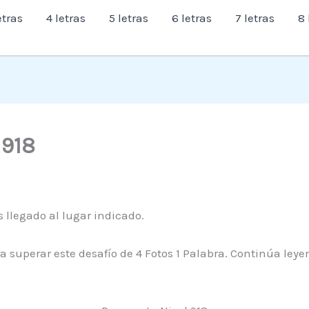
etras
4 letras
5 letras
6 letras
7 letras
8 
l 918
 llegado al lugar indicado.
a superar este desafío de 4 Fotos 1 Palabra. Continúa ley