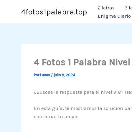
Ir
2 letras
3 l
4fotos1palabra.top
al
Enigma Diario
contenido
4 Fotos 1 Palabra Nive
Por
Lucas
/
julio 9, 2024
¿Buscas la respuesta para el nivel 918? Has
En esta guía, te mostramos la solución par
continuar tu juego.