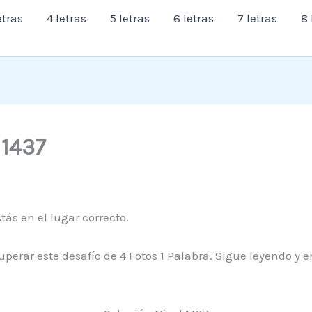
etras
4 letras
5 letras
6 letras
7 letras
8 
l 1437
tás en el lugar correcto.
uperar este desafío de 4 Fotos 1 Palabra. Sigue leyendo y 