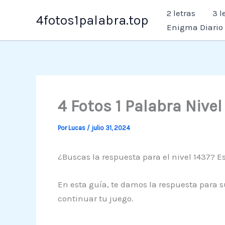
Ir
2 letras
3 l
4fotos1palabra.top
al
Enigma Diario
contenido
4 Fotos 1 Palabra Nive
Por
Lucas
/
julio 31, 2024
¿Buscas la respuesta para el nivel 1437? Es
En esta guía, te damos la respuesta para s
continuar tu juego.