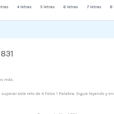
etras
4 letras
5 letras
6 letras
7 letras
8 
l 831
es más.
 superar este reto de 4 Fotos 1 Palabra. Sigue leyendo y e