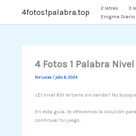
Ir
2 letras
3 l
4fotos1palabra.top
al
Enigma Diario
contenido
4 Fotos 1 Palabra Nive
Por
Lucas
/
julio 6, 2024
¿El nivel 831 te tiene sin salida? No busqu
En esta guía, te ofrecemos la solución para
continuar tu juego.