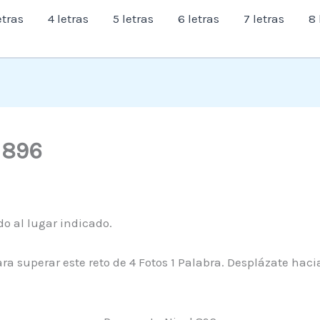
etras
4 letras
5 letras
6 letras
7 letras
8 
l 896
do al lugar indicado.
ra superar este reto de 4 Fotos 1 Palabra. Desplázate haci