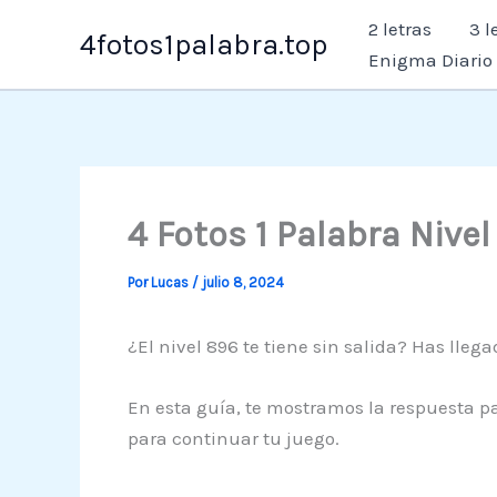
Ir
2 letras
3 l
4fotos1palabra.top
al
Enigma Diario
contenido
4 Fotos 1 Palabra Nive
Por
Lucas
/
julio 8, 2024
¿El nivel 896 te tiene sin salida? Has llega
En esta guía, te mostramos la respuesta pa
para continuar tu juego.