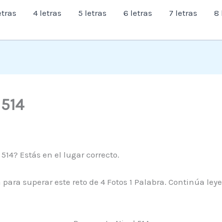
etras
4 letras
5 letras
6 letras
7 letras
8 
 514
514? Estás en el lugar correcto.
para superar este reto de 4 Fotos 1 Palabra. Continúa ley