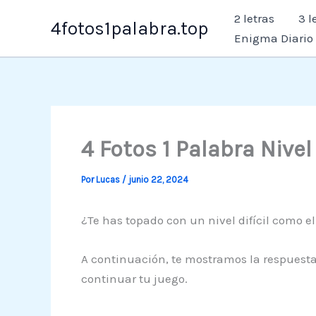
Ir
2 letras
3 l
4fotos1palabra.top
al
Enigma Diario
contenido
4 Fotos 1 Palabra Nivel
Por
Lucas
/
junio 22, 2024
¿Te has topado con un nivel difícil como el 
A continuación, te mostramos la respuesta 
continuar tu juego.