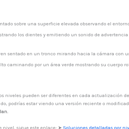
tado sobre una superficie elevada observando el entorno
rando los dientes y emitiendo un sonido de advertencia 
en sentado en un tronco mirando hacia la cámara con un
o caminando por un área verde mostrando su cuerpo robu
 los niveles pueden ser diferentes en cada actualización de
do, podrías estar viendo una versión reciente o modificada
elan
.
 nivel, sigue este enlace: ➤
Soluciones detalladas por niv