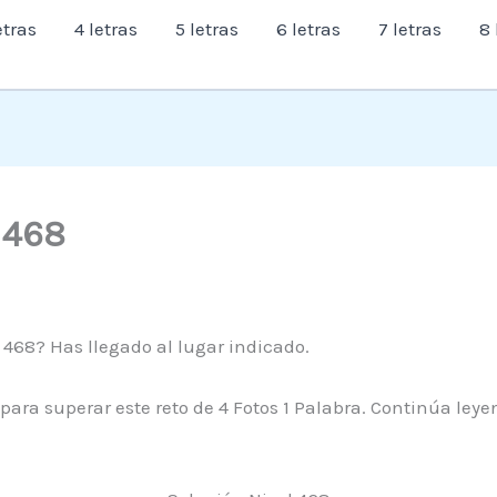
etras
4 letras
5 letras
6 letras
7 letras
8 
l 468
 468? Has llegado al lugar indicado.
 para superar este reto de 4 Fotos 1 Palabra. Continúa le