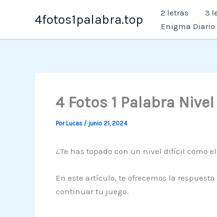
Ir
2 letras
3 l
4fotos1palabra.top
al
Enigma Diario
contenido
4 Fotos 1 Palabra Nive
Por
Lucas
/
junio 21, 2024
¿Te has topado con un nivel difícil como el
En este artículo, te ofrecemos la respuesta
continuar tu juego.