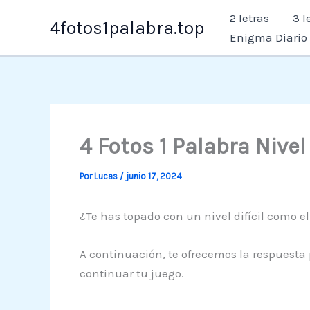
Ir
2 letras
3 l
4fotos1palabra.top
al
Enigma Diario
contenido
4 Fotos 1 Palabra Nive
Por
Lucas
/
junio 17, 2024
¿Te has topado con un nivel difícil como el
A continuación, te ofrecemos la respuesta 
continuar tu juego.