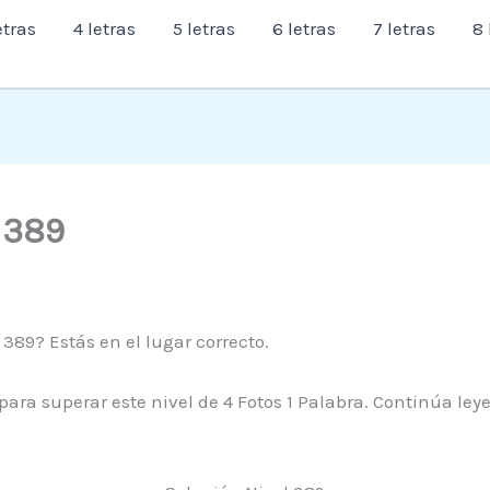
etras
4 letras
5 letras
6 letras
7 letras
8 
l 389
 389? Estás en el lugar correcto.
para superar este nivel de 4 Fotos 1 Palabra. Continúa ley