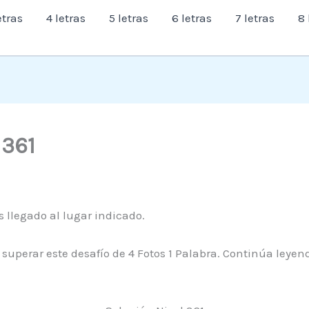
etras
4 letras
5 letras
6 letras
7 letras
8 
l 361
s llegado al lugar indicado.
 superar este desafío de 4 Fotos 1 Palabra. Continúa leye