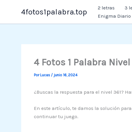
Ir
2 letras
3 l
4fotos1palabra.top
al
Enigma Diario
contenido
4 Fotos 1 Palabra Nive
Por
Lucas
/
junio 16, 2024
¿Buscas la respuesta para el nivel 361? Ha
En este artículo, te damos la solución para
continuar tu juego.