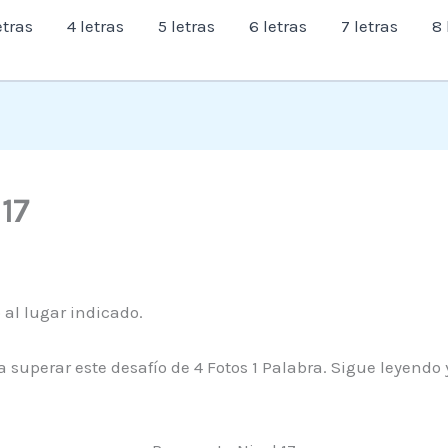
etras
4 letras
5 letras
6 letras
7 letras
8 
 17
o al lugar indicado.
 superar este desafío de 4 Fotos 1 Palabra. Sigue leyendo