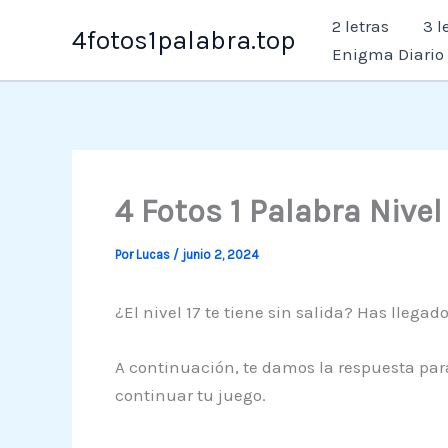
Ir
2 letras
3 l
4fotos1palabra.top
al
Enigma Diario
contenido
4 Fotos 1 Palabra Nivel
Por
Lucas
/
junio 2, 2024
¿El nivel 17 te tiene sin salida? Has llegad
A continuación, te damos la respuesta para
continuar tu juego.