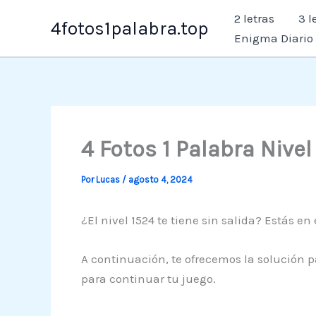
Ir
2 letras
3 l
4fotos1palabra.top
al
Enigma Diario
contenido
4 Fotos 1 Palabra Nive
Por
Lucas
/
agosto 4, 2024
¿El nivel 1524 te tiene sin salida? Estás en 
A continuación, te ofrecemos la solución p
para continuar tu juego.