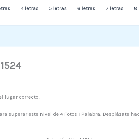
etras
4 letras
5 letras
6 letras
7 letras
8 
l 1524
el lugar correcto.
ara superar este nivel de 4 Fotos 1 Palabra. Desplázate ha