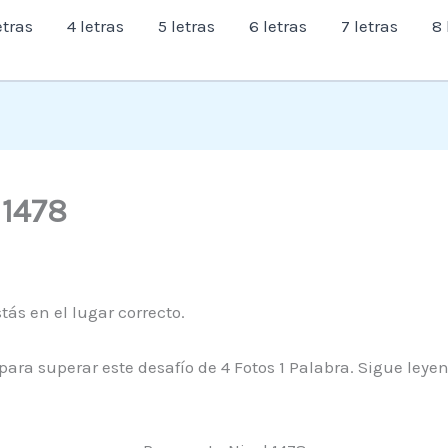
etras
4 letras
5 letras
6 letras
7 letras
8 
l 1478
tás en el lugar correcto.
para superar este desafío de 4 Fotos 1 Palabra. Sigue ley