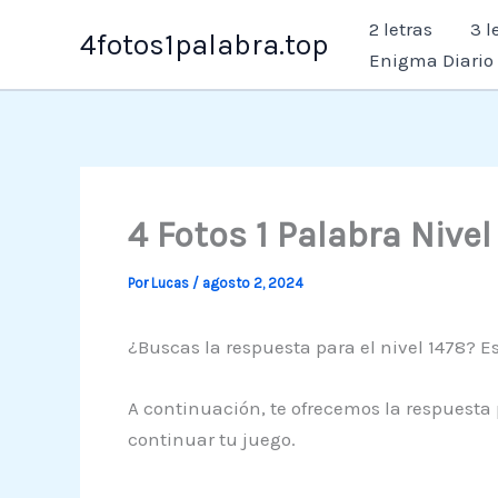
Ir
2 letras
3 l
4fotos1palabra.top
al
Enigma Diario
contenido
4 Fotos 1 Palabra Nive
Por
Lucas
/
agosto 2, 2024
¿Buscas la respuesta para el nivel 1478? Es
A continuación, te ofrecemos la respuesta 
continuar tu juego.