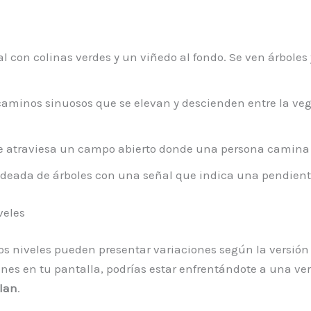
l con colinas verdes y un viñedo al fondo. Se ven árbole
minos sinuosos que se elevan y descienden entre la vege
 atraviesa un campo abierto donde una persona camina d
deada de árboles con una señal que indica una pendiente 
veles
 los niveles pueden presentar variaciones según la versión
s en tu pantalla, podrías estar enfrentándote a una versi
elan
.