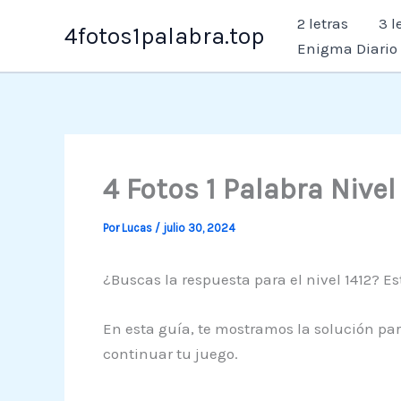
Ir
2 letras
3 l
4fotos1palabra.top
al
Enigma Diario
contenido
4 Fotos 1 Palabra Nivel
Por
Lucas
/
julio 30, 2024
¿Buscas la respuesta para el nivel 1412? Est
En esta guía, te mostramos la solución par
continuar tu juego.