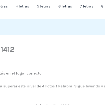
etras
4 letras
5 letras
6 letras
7 letras
8 
 1412
ás en el lugar correcto.
a superar este nivel de 4 Fotos 1 Palabra. Sigue leyendo 