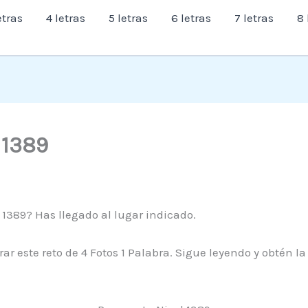
etras
4 letras
5 letras
6 letras
7 letras
8 
l 1389
 1389? Has llegado al lugar indicado.
r este reto de 4 Fotos 1 Palabra. Sigue leyendo y obtén l