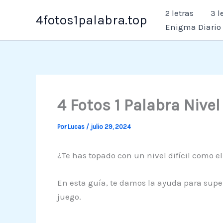
Ir
2 letras
3 l
4fotos1palabra.top
al
Enigma Diario
contenido
4 Fotos 1 Palabra Nive
Por
Lucas
/
julio 29, 2024
¿Te has topado con un nivel difícil como el
En esta guía, te damos la ayuda para supera
juego.