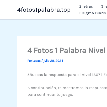
Ir
2 letras
3 l
4fotos1palabra.top
al
Enigma Diario
contenido
4 Fotos 1 Palabra Nive
Por
Lucas
/
julio 28, 2024
¿Buscas la respuesta para el nivel 1367? Es
A continuación, te mostramos la respuesta 
para continuar tu juego.