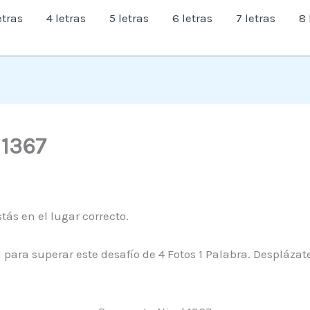
etras
4 letras
5 letras
6 letras
7 letras
8 
l 1367
tás en el lugar correcto.
para superar este desafío de 4 Fotos 1 Palabra. Desplázat