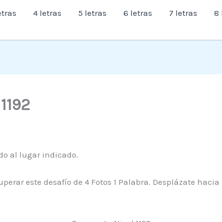
etras
4 letras
5 letras
6 letras
7 letras
8 
 1192
ado al lugar indicado.
perar este desafío de 4 Fotos 1 Palabra. Desplázate hacia