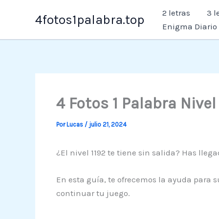
Ir
2 letras
3 l
4fotos1palabra.top
al
Enigma Diario
contenido
4 Fotos 1 Palabra Nivel
Por
Lucas
/
julio 21, 2024
¿El nivel 1192 te tiene sin salida? Has lleg
En esta guía, te ofrecemos la ayuda para su
continuar tu juego.