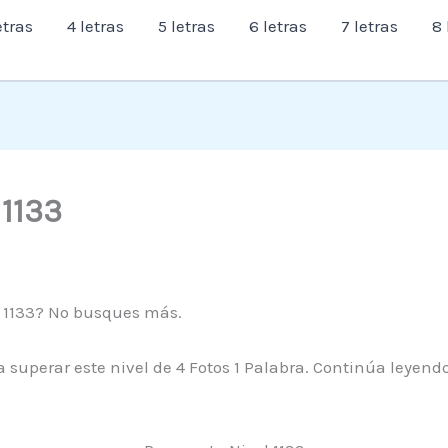
etras
4 letras
5 letras
6 letras
7 letras
8 
 1133
l 1133? No busques más.
 superar este nivel de 4 Fotos 1 Palabra. Continúa leyend