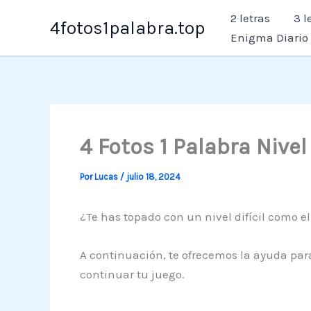
Ir
2 letras
3 l
4fotos1palabra.top
al
Enigma Diario
contenido
4 Fotos 1 Palabra Nivel
Por
Lucas
/
julio 18, 2024
¿Te has topado con un nivel difícil como e
A continuación, te ofrecemos la ayuda para
continuar tu juego.