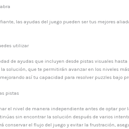
labra
fiante, las ayudas del juego pueden ser tus mejores alia
edes utilizar
edad de ayudas que incluyen desde pistas visuales hasta l
a la solución, que te permitirán avanzar en los niveles m
mejorando así tu capacidad para resolver puzzles bajo pr
as pistas
nar el nivel de manera independiente antes de optar por la
tinúas sin encontrar la solución después de varios intentos
rá conservar el flujo del juego y evitar la frustración, a