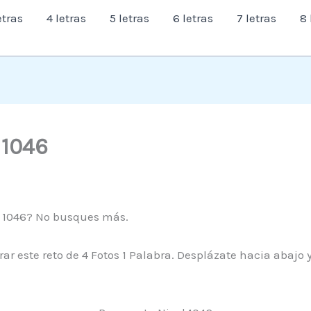
etras
4 letras
5 letras
6 letras
7 letras
8 
l 1046
el 1046? No busques más.
ar este reto de 4 Fotos 1 Palabra. Desplázate hacia abajo