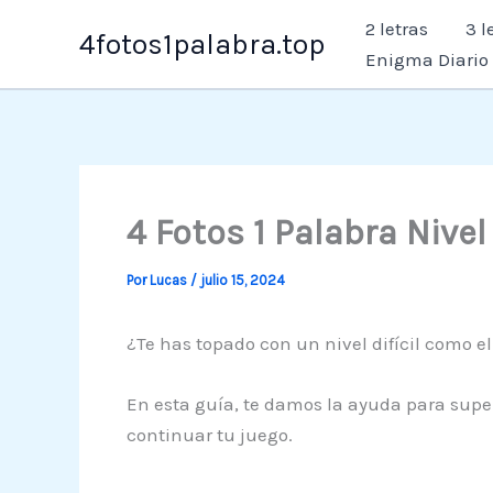
Ir
2 letras
3 l
4fotos1palabra.top
al
Enigma Diario
contenido
4 Fotos 1 Palabra Nive
Por
Lucas
/
julio 15, 2024
¿Te has topado con un nivel difícil como 
En esta guía, te damos la ayuda para super
continuar tu juego.